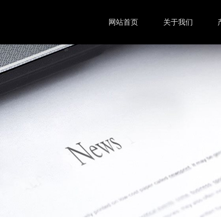
网站首页
关于我们