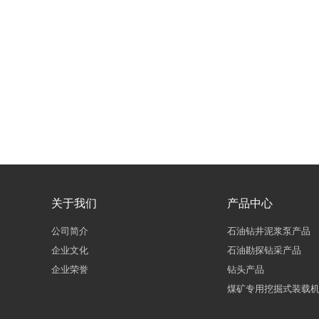
关于我们
产品中心
公司简介
石油钻井泥浆泵产品
企业文化
石油勘探钻采产品
企业荣誉
钻头产品
煤矿专用挖掘式装载