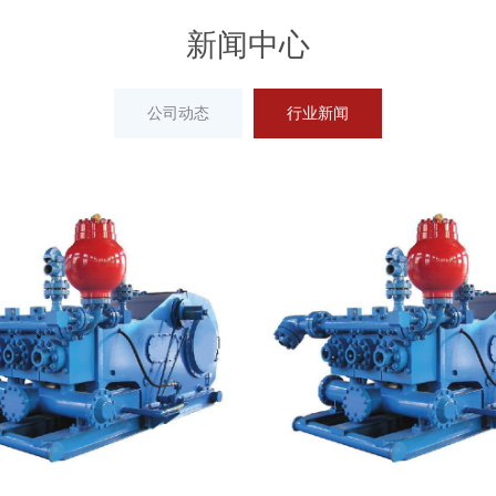
新闻中心
公司动态
行业新闻