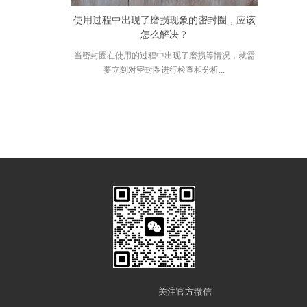
使用过程中出现了磨损现象的密封圈，应该
怎么解决？
当密封圈在使用的过程中出现了磨损等情况，就需
要立刻对密封圈进行检查和分析...
关注官方微信