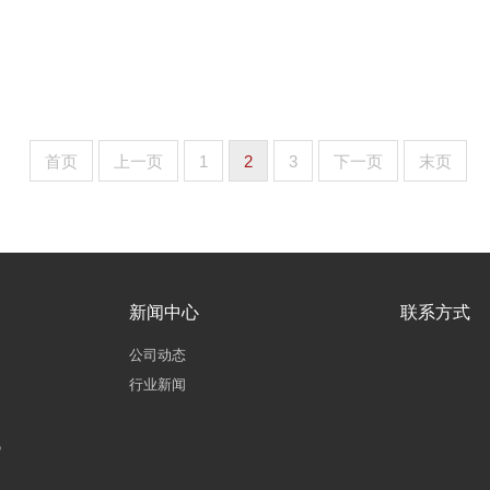
首页
上一页
1
2
3
下一页
末页
新闻中心
联系方式
公司动态
行业新闻
机