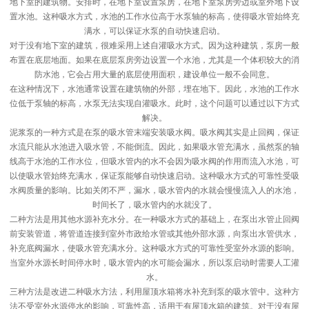
地下室的建筑物。安排时，在地下室设置泵房，在地下室泵房旁边或室外地下设
置水池。这种吸水方式，水池的工作水位高于水泵轴的标高，使得吸水管始终充
满水，可以保证水泵的自动快速启动。
对于没有地下室的建筑，很难采用上述自灌吸水方式。因为这种建筑，泵房一般
布置在底层地面。如果在底层泵房旁边设置一个水池，尤其是一个体积较大的消
防水池，它会占用大量的底层使用面积，建设单位一般不会同意。
在这种情况下，水池通常设置在建筑物的外部，埋在地下。因此，水池的工作水
位低于泵轴的标高，水泵无法实现自灌吸水。此时，这个问题可以通过以下方式
解决。
泥浆泵的一种方式是在泵的吸水管末端安装吸水阀。吸水阀其实是止回阀，保证
水流只能从水池进入吸水管，不能倒流。因此，如果吸水管充满水，虽然泵的轴
线高于水池的工作水位，但吸水管内的水不会因为吸水阀的作用而流入水池，可
以使吸水管始终充满水，保证泵能够自动快速启动。这种吸水方式的可靠性受吸
水阀质量的影响。比如关闭不严，漏水，吸水管内的水就会慢慢流入人的水池，
时间长了，吸水管内的水就没了。
二种方法是用其他水源补充水分。在一种吸水方式的基础上，在泵出水管止回阀
前安装管道，将管道连接到室外市政给水管或其他外部水源，向泵出水管供水，
补充底阀漏水，使吸水管充满水分。这种吸水方式的可靠性受室外水源的影响。
当室外水源长时间停水时，吸水管内的水可能会漏水，所以泵启动时需要人工灌
水。
三种方法是改进二种吸水方法，利用屋顶水箱将水补充到泵的吸水管中。这种方
法不受室外水源停水的影响，可靠性高，适用于有屋顶水箱的建筑。对于没有屋