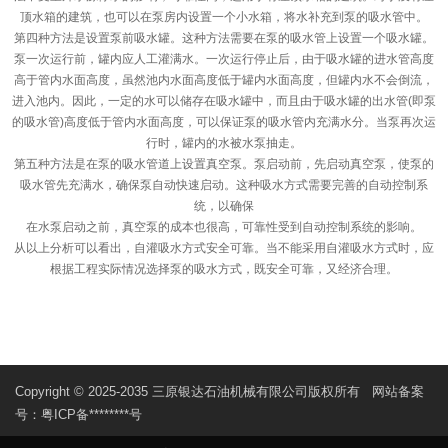
顶水箱的建筑，也可以在泵房内设置一个小水箱，将水补充到泵的吸水管中。
第四种方法是设置泵前吸水罐。这种方法需要在泵的吸水管上设置一个吸水罐。
泵一次运行前，罐内应人工灌满水。一次运行停止后，由于吸水罐的进水管高度
高于管内水面高度，虽然池内水面高度低于罐内水面高度，但罐内水不会倒流，
进入池内。因此，一定的水可以储存在吸水罐中，而且由于吸水罐的出水管(即泵
的吸水管)高度低于管内水面高度，可以保证泵的吸水管内充满水分。当泵再次运
行时，罐内的水被水泵抽走。
第五种方法是在泵的吸水管道上设置真空泵。泵启动前，先启动真空泵，使泵的
吸水管先充满水，确保泵自动快速启动。这种吸水方式需要完善的自动控制系
统，以确保
在水泵启动之前，真空泵的成本也很高，可靠性受到自动控制系统的影响。
从以上分析可以看出，自灌吸水方式安全可靠。当不能采用自灌吸水方式时，应
根据工程实际情况选择泵的吸水方式，既安全可靠，又经济合理。
Copyright © 2025-2035 三原银达石油机械有限公司版权所有 网站备案
号：
粤ICP备********号