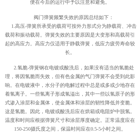
便在今后的运行中予以注意和避免。
阀门弹簧频繁失效的原因总结如下：
1.高压-弹簧所承受的载荷可按外力形式分为静载荷、冲击
载荷和振动载荷。弹簧失效的主要原因是大变形和高载荷引
起的高应力。高应力仅适用于静载弹簧，低应力疲劳寿命较
长。
2.氢脆-弹簧钢在电镀或酸洗后，如果没有适当的氢脆处
理，将因氢脆而失效，但有色金属的气门弹簧不会受到此影
响。在电镀液中，水分子的电解过程中总是或多或少地存在
着氢离子。一些氢离子形成氢溢出，其中一些以氢原子的形
式渗入涂层和金属体，使金属体和涂层的韧性降低并变脆。
这是氢脆。因此，电镀或酸洗后应在烘箱或电阻炉中脱氢。
温度和时间应根据弹簧尺寸和涂层厚度确定。正常温度应在
150-250摄氏度之间，保温时间应在0.5-5小时之间。